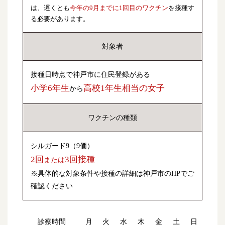
は、遅くとも
今年の9月までに1回目のワクチン
を接種す
る必要があります。
対象者
接種日時点で神戸市に住民登録がある
小学6年生
高校1年生相当の女子
から
ワクチンの
種類
シルガード9（9価）
2回
3回接種
または
※具体的な対象条件や接種の詳細は神戸市のHPでご
確認ください
診察時間
月
火
水
木
金
土
日