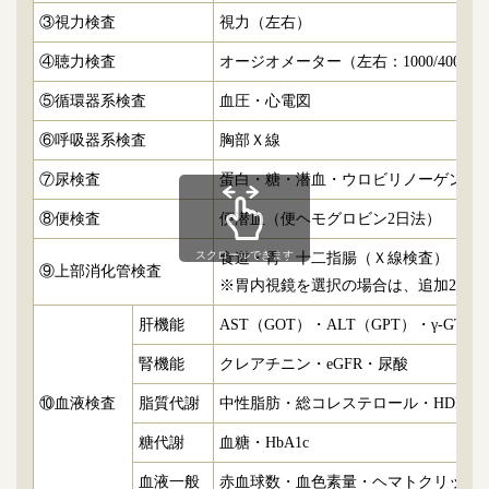
③視力検査
視力（左右）
④聴力検査
オージオメーター（左右：1000/4000H
⑤循環器系検査
血圧・心電図
⑥呼吸器系検査
胸部Ｘ線
⑦尿検査
蛋白・糖・潜血・ウロビリノーゲン・p
⑧便検査
便潜血（便ヘモグロビン2日法）
スクロールできます
食道・胃・十二指腸（Ｘ線検査）
⑨上部消化管検査
※胃内視鏡を選択の場合は、追加2,00
肝機能
AST（GOT）・ALT（GPT）・γ-G
腎機能
クレアチニン・eGFR・尿酸
⑩血液検査
脂質代謝
中性脂肪・総コレステロール・HDL・LDL
糖代謝
血糖・HbA1c
血液一般
赤血球数・血色素量・ヘマトクリット