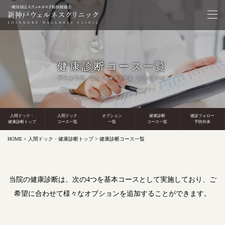
健康診断コース一覧
Health Screening course
人間ドック・
人間ドック
オプション
健康診断
健診フォロー
健康診断トップ
コース一覧
一覧
コース一覧
予防外来
HOME
>
人間ドック・健康診断トップ
> 健康診断コース一覧
当院の健康診断は、次の4つを基本コースとして実施しており、ご
希望に合わせて様々なオプションを追加することができます。