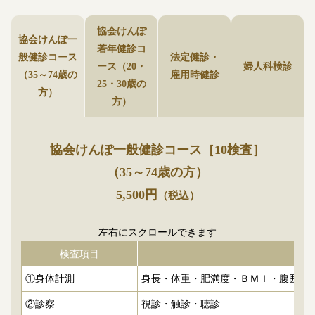
協会けんぽ
協会けんぽ一
若年健診コ
般健診コース
法定健診・
ース（20・
婦人科検診
（35～74歳の
雇用時健診
25・30歳の
方）
方）
協会けんぽ一般健診コース［10検査］
（35～74歳の方）
5,500円
（税込）
左右にスクロールできます
検査項目
①身体計測
身長・体重・肥満度・ＢＭＩ・腹囲
②診察
視診・触診・聴診